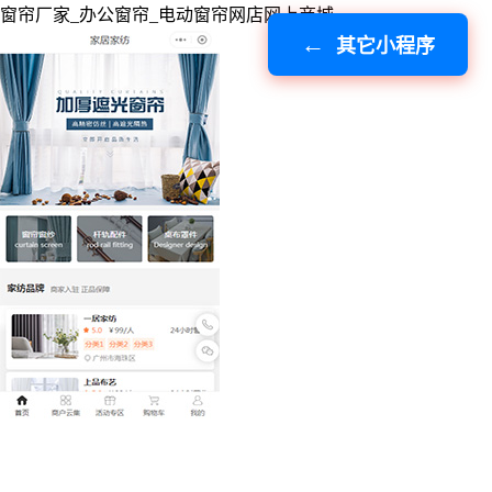
窗帘厂家_办公窗帘_电动窗帘网店网上商城
其它小程序