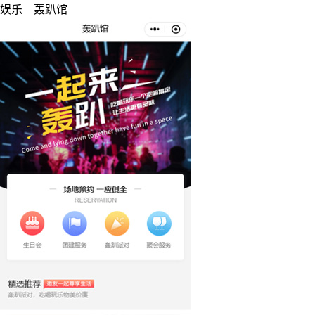
娱乐—轰趴馆